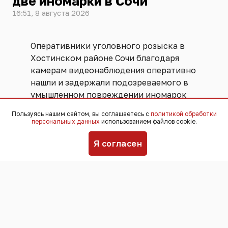
две иномарки в Сочи
16:51, 8 августа 2026
Оперативники уголовного розыска в
Хостинском районе Сочи благодаря
камерам видеонаблюдения оперативно
нашли и задержали подозреваемого в
умышленном повреждении иномарок
на Лысой горе. Задержанным оказался
Пользуясь нашим сайтом, вы соглашаетесь с
политикой обработки
24-летний приезжий из другого
персональных данных
использованием файлов cookie.
региона.
Я согласен
По данным правоохранителей,
молодой человек, находясь под
воздействием алкоголя, без видимых
причин набросился на припаркованную
Honda, сильно помяв кузов ударами.
Затем он переключился на Chevrolet и