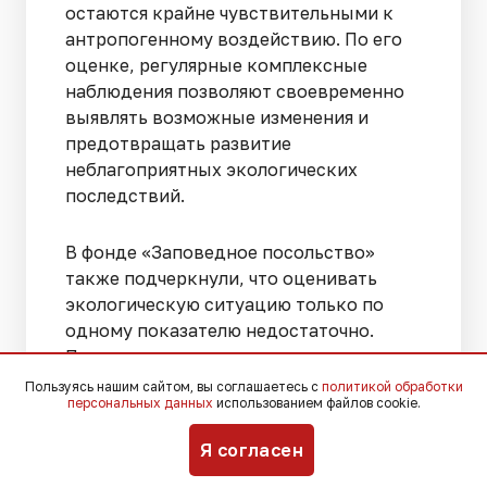
остаются крайне чувствительными к
антропогенному воздействию. По его
оценке, регулярные комплексные
наблюдения позволяют своевременно
выявлять возможные изменения и
предотвращать развитие
неблагоприятных экологических
последствий.
В фонде «Заповедное посольство»
также подчеркнули, что оценивать
экологическую ситуацию только по
одному показателю недостаточно.
После попадания в морскую среду
нефтепродукты постепенно
Пользуясь нашим сайтом, вы соглашаетесь с
политикой обработки
персональных данных
использованием файлов cookie.
распадаются на различные фракции:
часть загрязнений остается на
Я согласен
поверхности в виде пленки, часть