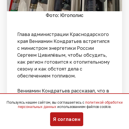
Фото: Югополис
Глава администрации Краснодарского
края Вениамин Кондратьев встретился
с министром энергетики России
Сергеем Цивилёвым, чтобы обсудить,
как регион готовится к отопительному
сезону и как обстоят дела с
обеспечением топливом.
Вениамин Кондратьев рассказал, что в
городах и районах края идут проверки
Пользуясь нашим сайтом, вы соглашаетесь с
политикой обработки
оборудования котельных, плановые
персональных данных
использованием файлов cookie.
ремонты и модернизация тепловых
сетей, а управляющие компании
Я согласен
занимаются профилактикой