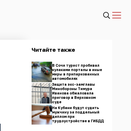
Читайте также
В Сочи турист пробивал
кулаками порталы в иные
миры в припаркованных
автомобилях
Защита экс-замглавы
Минобороны Тимура
Иванова обжаловала
приговор в Верховном
суде
На Кубани будут судить
мужчину за поддельный
диплом при
трудоустройстве в ГИБДД