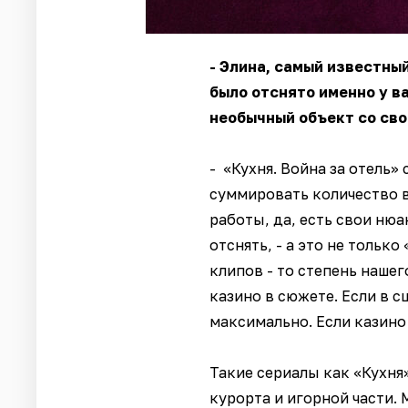
- Элина, самый известны
было отснято именно у ва
необычный объект со св
- «Кухня. Война за отель»
суммировать количество в
работы, да, есть свои ню
отснять, - а это не тольк
клипов - то степень наше
казино в сюжете. Если в с
максимально. Если казино 
Такие сериалы как «Кухня
курорта и игорной части.