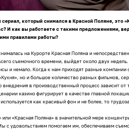
й сериал, который снимался в Красной Поляне, это «
с? И как вы работаете с такими предложениями, вед
оими правилами работы?
 снималась на Курорте Красная Поляна и непосредствен
сего съемочного времени, выйдет около двух недель.
ансы и немало. Когда к нам приходят разные компании 
о «Кухня», но и большое количество разных фильмов, се
го внедрения в производственный процесс зависит от 
ценарии казино фигурирует в качестве главной локации
используется как красивый фон и не более, то трудоз
» или «Красная Поляна» в значительной мере концент
 Мы с удовольствием помогаем им, обеспечиваем съем