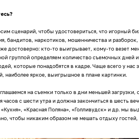
тесь?
осим сценарий, чтобы удостовериться, что игорный би
я, бандитов, наркотиков, мошенничества и разборок, 
же достоверно: кто-то выигрывает, кому-то везет мен
ной группой определяем количество съемочных дней 
юдей, которые понадобятся в кадре. Чаще всего у нас
й, наиболее яркое, выигрышное в плане картинки.
оглашаемся на съемки только в дни меньшей загрузки, 
я часов с шести утра и должна закончиться в шесть веч
 «Кухня», «Красная Поляна», «Голливудск» и др. мы вы
лано, чтобы никаким образом не мешать отдыху гостей,