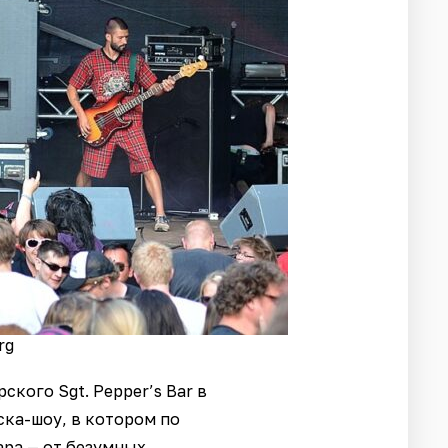
rg
кого Sgt. Pepper’s Bar в
ска-шоу, в котором по
ара — от безумных