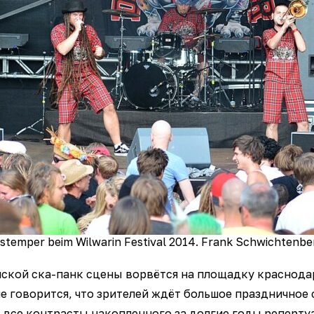
istemper beim Wilwarin Festival 2014. Frank Schwichtenbe
ской ска-панк сцены ворвётся на площадку краснодарс
ше говорится, что зрителей ждёт большое праздничное 
все контрасты накопленного за долгие годы реперту