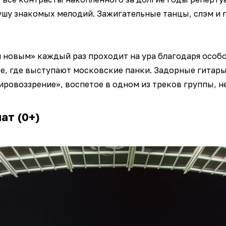
ушу знакомых мелодий. Зажигательные танцы, слэм и 
и новым» каждый раз проходит на ура благодаря особ
е, где выступают московские панки. Задорные гитар
ировоззрение», воспетое в одном из треков группы, 
ат (0+)