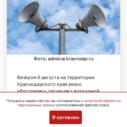
Фото: admkrai.krasnodar.ru
Вечером 6 августа на территории
Краснодарского края резко
обострилась ситуация с воздушной
угрозой, что привело к введению
Пользуясь нашим сайтом, вы соглашаетесь с
политикой обработки
режима повышенной опасности сразу в
персональных данных
использованием файлов cookie.
10 муниципалитетах, включая Сочи,
Я согласен
Анапу, Геленджик, Новороссийск,
Горячий Ключ, а также Туапсинский,