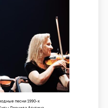
родные песни 1990-х
 Хиты Леонида Агутина,