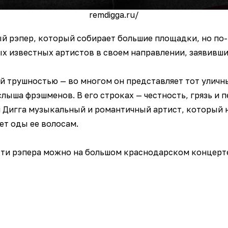
remdigga.ru/
й рэпер, который собирает большие площадки, но по
х известных артистов в своем направлении, заявивший
й трушностью — во многом он представляет тот уличн
слыша фрэшменов. В его строках — честность, грязь и
м Дигга музыкальный и романтичный артист, который
ет оды ее волосам.
ти рэпера можно на большом краснодарском концерте