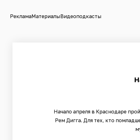
Реклама
Материалы
Видеоподкасты
Н
Начало апреля в Краснодаре прой
Рем Дигга. Для тех, кто помладше
м