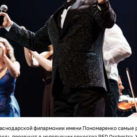
краснодарской филармонии имени Пономаренко самые 
ведь прозвучат в исполнении оркестра RED Orchestra.