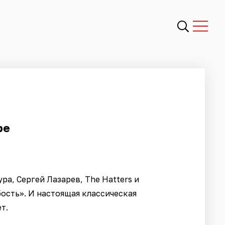
ре
а, Сергей Лазарев, The Hatters и
абость». И настоящая классическая
т.