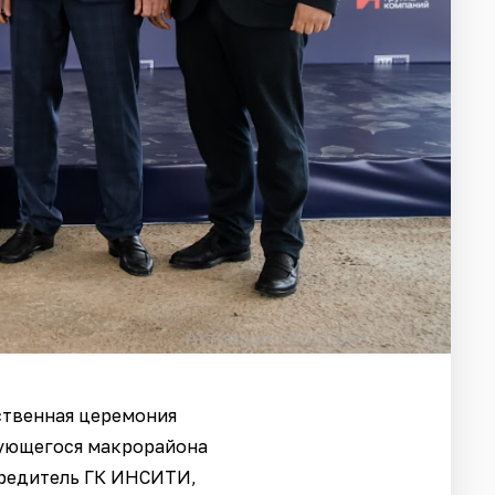
ственная церемония
рующегося макрорайона
чредитель ГК ИНСИТИ,