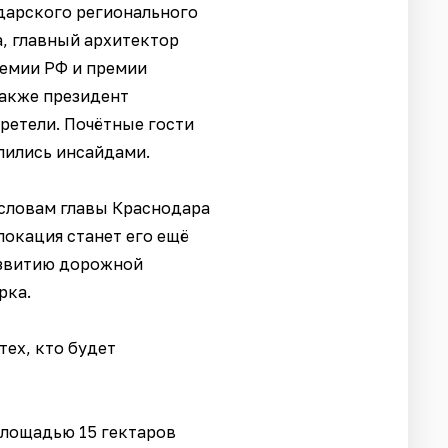
дарского регионального
, главный архитектор
ремии РФ и премии
также президент
ретели. Почётные гости
лились инсайдами.
 словам главы Краснодара
локация станет его ещё
развитию дорожной
рка.
тех, кто будет
площадью 15 гектаров