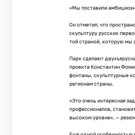
«Мы поставили амбициозну
Он отметил, что простран
скульптуру русских перво
той страной, которую мы 
Парк сделают двухъярусны
проекта Константин Фомин
фонтаны, скульптурные к
регионам страны.
«Это очень интересная зад
профессионалов, становит
высоком уровне», — резю
Ещё одной особенностью п