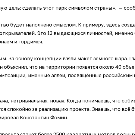
ю цель: сделать этот парк символом страны», — соо
ство будет наполнено смыслом. К примеру, здесь созд
открывателей. Это 13 выдающихся личностей, именно 
знаем и гордимся.
м. За основу концепции взяли макет земного шара. Г
 объяснил, что на территории появятся около 40 объе
омпозиции, именные аллеи, посвящённые российским
ача, нетривиальная, новая. Когда понимаешь, что соб
ся спокойно за реализацию проекта. Знаешь, что всё 
мировал Константин Фомин.
роекта станет более 2500 квадратных метров водных