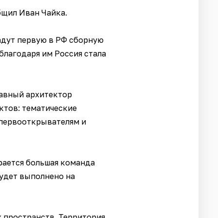
бщил Иван Чайка.
адут первую в РФ сборную
благодаря им Россия стала
лавный архитектор
ктов: тематические
 первооткрывателям и
ирается большая команда
будет выполнено на
 пространств. Территория