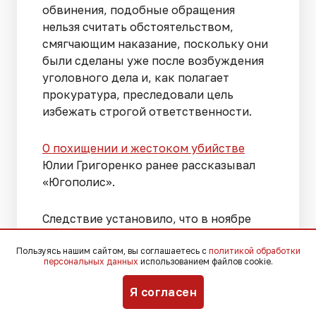
обвинения, подобные обращения
нельзя считать обстоятельством,
смягчающим наказание, поскольку они
были сделаны уже после возбуждения
уголовного дела и, как полагает
прокуратура, преследовали цель
избежать строгой ответственности.
О похищении и жестоком убийстве
Юлии Григоренко ранее рассказывал
«Югополис».
Следствие установило, что в ноябре
2023 года Юлию Григоренко похитили
прямо на улице в Новороссийске.
Пользуясь нашим сайтом, вы соглашаетесь с
политикой обработки
персональных данных
использованием файлов cookie.
Позже женщину нашли мертвой в
лесном массиве с многочисленными
Я согласен
ножевыми ранениями. После