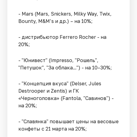
- Mars (Mars, Snickers, Milky Way, Twix,
Bounty, M&M’s и др.) – на 10%;
- дистрибьютор Ferrero Rocher - на
20%;
- "Юнивест" (Impresso, "Рошель",
"Петушок", "За облака...") - на 10–30%;
- "Концепция вкуса" (Delser, Jules
Destrooper и Zentis) и ГК
«Черноголовка» (Fantola, "Савинов") -
на 20%;
- "Славянка" повышает цены на весовые
конфеты с 21 марта на 20%;