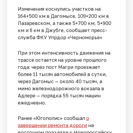
Изменения коснулись участков на
164+500 км в Дагомысе, 109+200 км в
Лазаревском, а также 5+700 км, 5+900
км и 6 км в Джубге, сообщает пресс-
служба ФКУ Упрдор «Черноморье»
При этом интенсивность движения на
трассе остается на уровне прошлого
года: через пост Магри проезжает
более 11 тысяч автомобилей в сутки,
через Дагомыс — около 40 тысяч, а
мимо железнодорожного вокзала в
Адлере — порядка 55 тысяч машин
ежедневно.
Ранее «Югополис» сообщал
о
завершении ремонта дороги
на
восточном подъезде к Новороссийску.