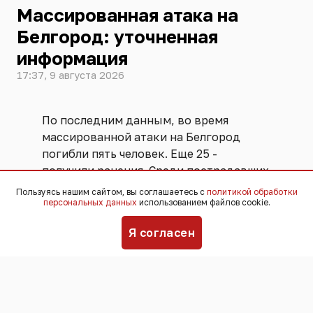
Массированная атака на
Белгород: уточненная
информация
17:37, 9 августа 2026
По последним данным, во время
массированной атаки на Белгород
погибли пять человек. Еще 25 -
получили ранения. Среди пострадавших
двое детей.
Пользуясь нашим сайтом, вы соглашаетесь с
политикой обработки
персональных данных
использованием файлов cookie.
Раненых осмотрели медики и 12 из них
Я согласен
госпитализировали, в том числе,
одного ребенка - мальчика 4 лет.
“Состояние всех госпитализированных
медики оценивают как средней
степени тяжести”, - сообщил министр