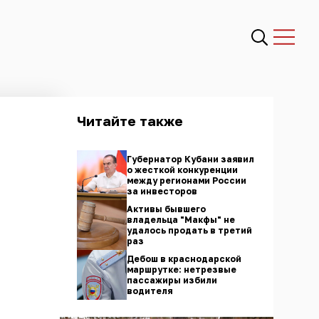
Читайте также
Губернатор Кубани заявил
о жесткой конкуренции
между регионами России
за инвесторов
Активы бывшего
владельца "Макфы" не
удалось продать в третий
раз
Дебош в краснодарской
маршрутке: нетрезвые
пассажиры избили
водителя