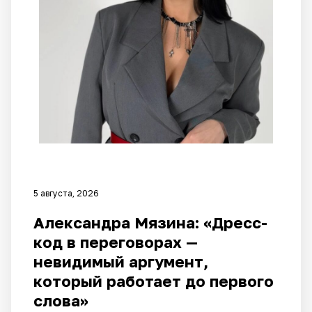
». Алексей
Краснодар
Власов
ского
05.08.2026, 21:26
кооперати
Климатический кризис набирает обороты: потепление
вного
ускоряется и грозит необратимыми последствиями
института
Наталией
Асановой
5 августа, 2026
Александра Мязина: «Дресс-
код в переговорах —
невидимый аргумент,
который работает до первого
слова»