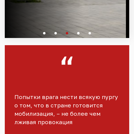
Попытки врага нести всякую пургу
о том, что в стране готовится
мобилизация, – не более чем
лживая провокация