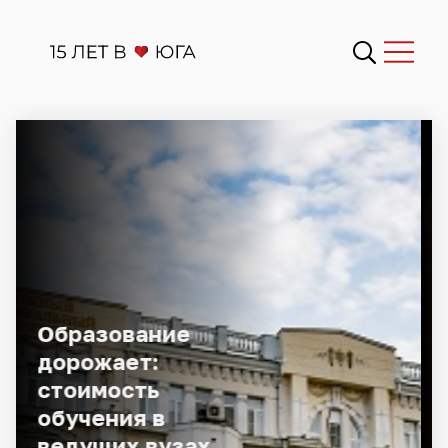
Оценены
последствия
дела ФАС против
Apple для
российских