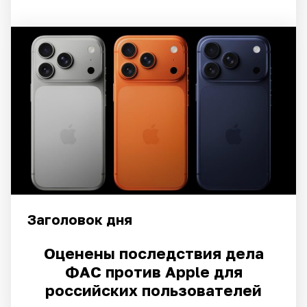
массированную атаку БПЛА
Сегодня, 11:13
На платных парковках в Краснодаре появились новые
терминалы
Сегодня, 10:42
Жительница Москвы, которую хотели выселить по
"схеме Долиной", сожгла квартиру
Сегодня, 10:11
Заместитель Генерального прокурора РФ Сергей
Бажутов представил коллективу нового прокурора
Краснодарского края
Заголовок
дня
Сегодня, 10:01
Оценены последствия дела
В Геленджике включили сирену: есть угроза атаки БЭК
ФАС против Apple для
и БПЛА
российских пользователей