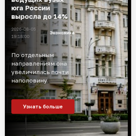
пользователей
2026-08-05
Ситуация
18:53:54
Владельцев iPhone
беспокоит, не
окажется ли их
применение под
запретом
Узнать больше