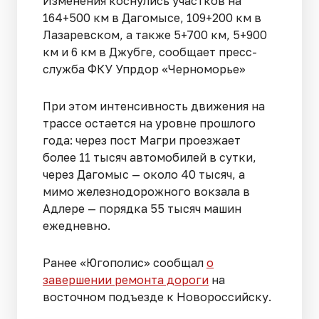
Изменения коснулись участков на
164+500 км в Дагомысе, 109+200 км в
Лазаревском, а также 5+700 км, 5+900
км и 6 км в Джубге, сообщает пресс-
служба ФКУ Упрдор «Черноморье»
При этом интенсивность движения на
трассе остается на уровне прошлого
года: через пост Магри проезжает
более 11 тысяч автомобилей в сутки,
через Дагомыс — около 40 тысяч, а
мимо железнодорожного вокзала в
Адлере — порядка 55 тысяч машин
ежедневно.
Ранее «Югополис» сообщал
о
завершении ремонта дороги
на
восточном подъезде к Новороссийску.