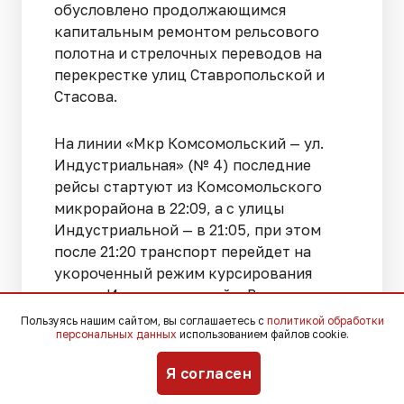
обусловлено продолжающимся
капитальным ремонтом рельсового
полотна и стрелочных переводов на
перекрестке улиц Ставропольской и
Стасова.
На линии «Мкр Комсомольский — ул.
Индустриальная» (№ 4) последние
рейсы стартуют из Комсомольского
микрорайона в 22:09, а с улицы
Индустриальной — в 21:05, при этом
после 21:20 транспорт перейдет на
укороченный режим курсирования
между Индустриальной и Восточным
депо.
Пользуясь нашим сайтом, вы соглашаетесь с
политикой обработки
персональных данных
использованием файлов cookie.
Пассажирам маршрута № 5 «Ул. Е.
Я согласен
Бершанской — ул. П. Метальникова»