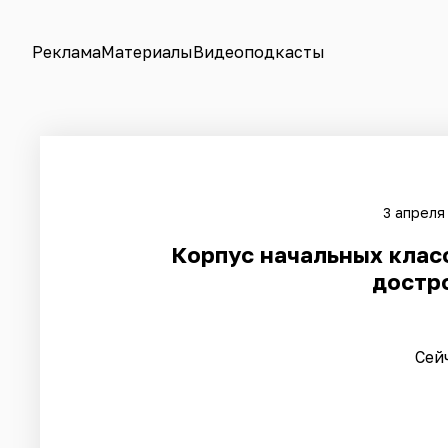
Реклама
Материалы
Видеоподкасты
3 апреля
Корпус начальных класс
достро
Сей