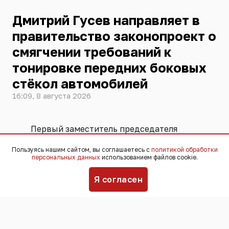
Дмитрий Гусев направляет в
правительство законопроект о
смягчении требований к
тонировке передних боковых
стёкол автомобилей
16:09, 8 августа 2026
Первый заместитель председателя
комитета Госдумы по контролю
Пользуясь нашим сайтом, вы соглашаетесь с
политикой обработки
Дмитрий Гусев направил на отзыв в
персональных данных
использованием файлов cookie.
правительство Российской Федерации
законопроект о смягчении требований
Я согласен
к тонировке передних боковых стёкол
автомобилей.