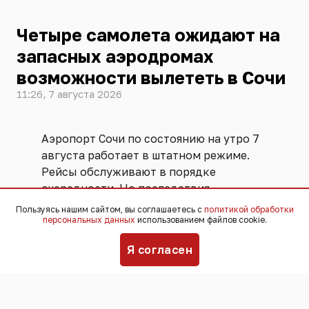
Четыре самолета ожидают на
запасных аэродромах
возможности вылететь в Сочи
11:26, 7 августа 2026
Аэропорт Сочи по состоянию на утро 7
августа работает в штатном режиме.
Рейсы обслуживают в порядке
очередности. Но последствия
вчерашнего
многочасового простоя
Пользуясь нашим сайтом, вы соглашаетесь с
политикой обработки
персональных данных
использованием файлов cookie.
еще не устранены.
Я согласен
Так, четыре самолета остаются на
запасных аэродромах и ожидают своей
очереди вернуться в Сочи. Десятки
рейсов, которые должны были