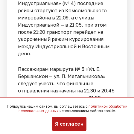
Индустриальная» (№ 4) последние
рейсы стартуют из Комсомольского
микрорайона в 22:09, а с улицы
Индустриальной — в 21:05, при этом
после 21:20 транспорт перейдет на
укороченный режим курсирования
между Индустриальной и Восточным
депо.
Пассажирам маршрута № 5 «Ул. Е.
Бершанской — ул. П. Метальникова»
следует учесть, что финальные
отправления назначены на 21:30 и 20:45
соответственно, а начиная с 21:00
вагоны от улицы Метальникова будут
Пользуясь нашим сайтом, вы соглашаетесь с
политикой обработки
персональных данных
использованием файлов cookie.
уходить напрямую в Восточное депо
без выполнения полных рейсов.
Я согласен