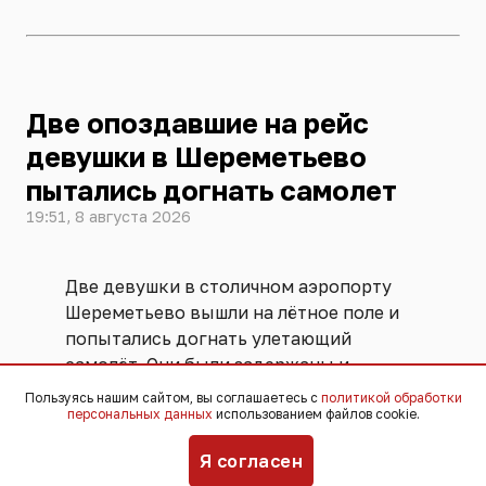
Две опоздавшие на рейс
девушки в Шереметьево
пытались догнать самолет
19:51, 8 августа 2026
Две девушки в столичном аэропорту
Шереметьево вышли на лётное поле и
попытались догнать улетающий
самолёт. Они были задержаны и
переданы ФСБ. Угрозы безопасности
Пользуясь нашим сайтом, вы соглашаетесь с
политикой обработки
персональных данных
использованием файлов cookie.
полётов не возникло, никто не
пострадал,
сообщили
в пресс-службе
Я согласен
аэропорта.