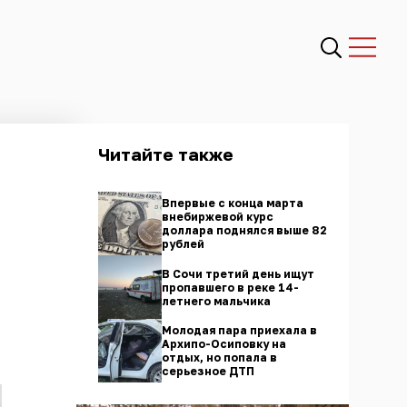
Читайте также
Впервые с конца марта
внебиржевой курс
доллара поднялся выше 82
рублей
В Сочи третий день ищут
пропавшего в реке 14-
летнего мальчика
Молодая пара приехала в
Архипо-Осиповку на
отдых, но попала в
серьезное ДТП