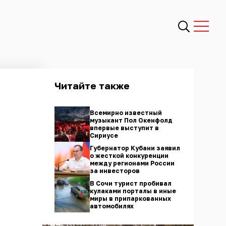
Читайте также
Всемирно известный
музыкант Пол Окенфолд
впервые выступит в
Сириусе
Губернатор Кубани заявил
о жесткой конкуренции
между регионами России
за инвесторов
В Сочи турист пробивал
кулаками порталы в иные
миры в припаркованных
автомобилях