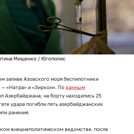
нтина Мищенко / Югополис
ком заливе Азовского моря беспилотники
 — «Натра» и «Зиркон». По
данным
л Азербайджана, на борту находились 25
тате удара погибли пять азербайджанских
или ранения.
ком внешнеполитическом ведомстве, после