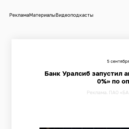
Реклама
Материалы
Видеоподкасты
5 сентября
Банк Уралсиб запустил а
0%» по о
Pеклама. ПАО «БА