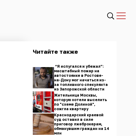
Читайте также
“Я испугался и убежал”:
масштабный пожар на
автостоянке в Ростове-
на-Дону мог начаться из-
за топливного спекулянта
из Запорожской области
Жительница Москвы,
которую хотели выселить
по "схеме Долиной",
сожгла квартиру
Краснодарский краевой
суд оставил в силе
приговор лжеброкерам,
обманувшим граждан на 14
млн