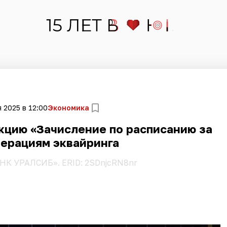
 2025 в 12:00
Экономика
кцию «Зачисление по расписанию за
перациям эквайринга
НК УРАЛСИБ». ERID: 2SDnjcRN8nr