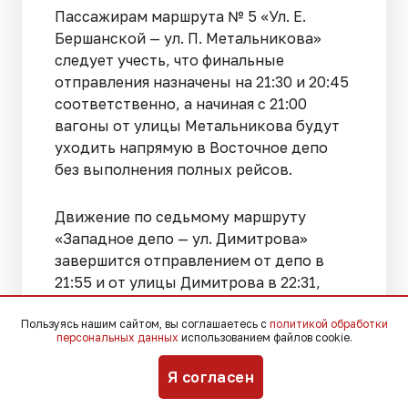
Пассажирам маршрута № 5 «Ул. Е.
Бершанской — ул. П. Метальникова»
следует учесть, что финальные
отправления назначены на 21:30 и 20:45
соответственно, а начиная с 21:00
вагоны от улицы Метальникова будут
уходить напрямую в Восточное депо
без выполнения полных рейсов.
Движение по седьмому маршруту
«Западное депо — ул. Димитрова»
завершится отправлением от депо в
21:55 и от улицы Димитрова в 22:31,
причем после 22:45 трамваи
Пользуясь нашим сайтом, вы соглашаетесь с
политикой обработки
проследуют в Западное депо по улице
персональных данных
использованием файлов cookie.
Титаровской, минуя привычный заезд
на улицу Стасова.
Я согласен