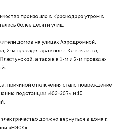
ичества произошло в Краснодаре утром в
стались более десяти улиц.
 жители домов на улицах Аэродромной,
на, 2-м проезде Гаражного, Котовского,
Пластунской, а также в 1-м и 2-м проездах
ой.
а, причиной отключения стало повреждение
ючению подстанции «ЮЗ-307» и 15
й.
электричество должно вернуться в дома к
нии «НЭСК».