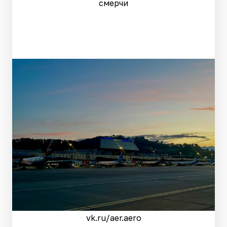
смерчи
vk.ru/aer.aero