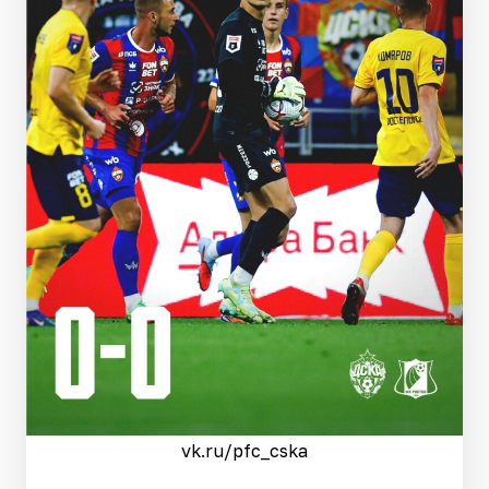
vk.ru/pfc_cska