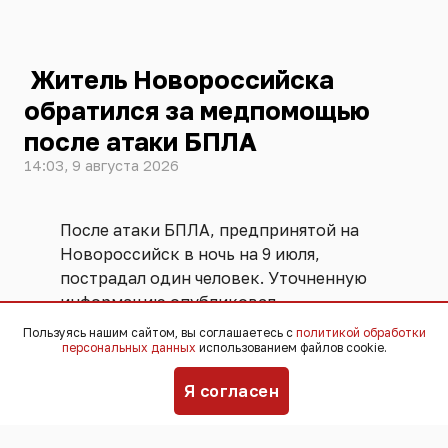
Житель Новороссийска
обратился за медпомощью
после атаки БПЛА
14:03, 9 августа 2026
После атаки БПЛА, предпринятой на
Новороссийск в ночь на 9 июля,
пострадал один человек. Уточненную
информацию опубликовал
оперативный штаб Краснодарского
Пользуясь нашим сайтом, вы соглашаетесь с
политикой обработки
края.
персональных данных
использованием файлов cookie.
Я согласен
За медицинской помощью обратился
житель города. Ему помогли врачи, а