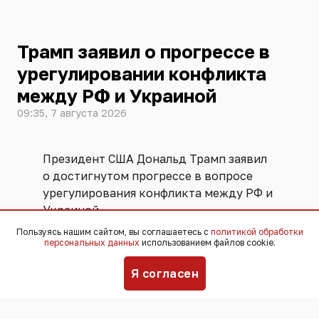
Трамп заявил о прогрессе в
урегулировании конфликта
между РФ и Украиной
09:35, 7 августа 2026
Президент США Дональд Трамп заявил
о достигнутом прогрессе в вопросе
урегулирования конфликта между РФ и
Украиной.
Пользуясь нашим сайтом, вы соглашаетесь с
политикой обработки
персональных данных
использованием файлов cookie.
"Мы работаем над этим, и я думаю, что
у нас есть прогресс", -
сказал
он
Я согласен
журналистам в Белом доме.
Никаких деталей о достигнутом