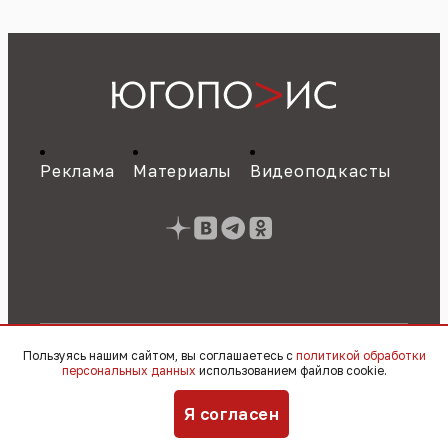
Реклама
Материалы
Видеоподкасты
Пользуясь нашим сайтом, вы соглашаетесь с
политикой обработки
персональных данных
использованием файлов cookie.
Свидетельство о регистрации СМИ ЭЛ № ФС
77 - 89784 от 22.07.2025 г.
Политика об
Я согласен
обработке персональных данных
© 2010 – 2026, OOO «Югополис» / 16+