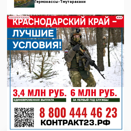
Гермонассы-Тмутаракани
СОЦРЕКЛАМА