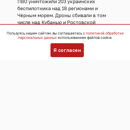
ПВО уничтожили 203 украинских
беспилотника над 18 регионами и
Чёрным морем. Дроны сбивали в том
числе над Кубанью и Ростовской
областью. Об этом
сообщает
Пользуясь нашим сайтом, вы соглашаетесь с
политикой обработки
Минобороны РФ.
персональных данных
использованием файлов cookie.
Я согласен
Оперативный штаб Краснодарского
края о последствиях атаки на земле не
сообщал. В
Ростовской области
, по
словам губернатора Юрия Слюсаря,
БПЛА ночью сбивали в трёх районах.
Предварительно, пострадавших и
разрушений нет.
Напомним, минувшей ночью был
атакован склад Wildberries в
Екатеринбурге. На объекте возник
пожар. По данным компании, огонь