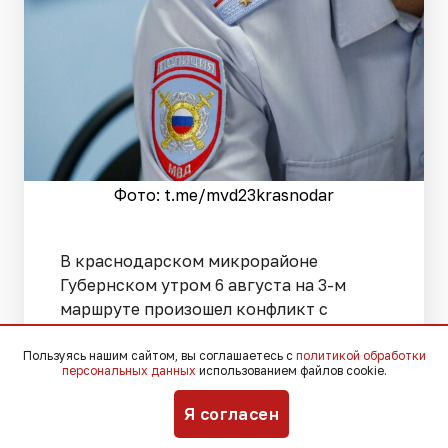
Фото: t.me/mvd23krasnodar
В краснодарском микрорайоне
Губернском утром 6 августа на 3-м
маршруте произошел конфликт с
участием пассажиров общественного
транспорта.
Пользуясь нашим сайтом, вы соглашаетесь с
политикой обработки
персональных данных
использованием файлов cookie.
Около семи часов утра находившиеся в
Я согласен
состоянии алкогольного опьянения