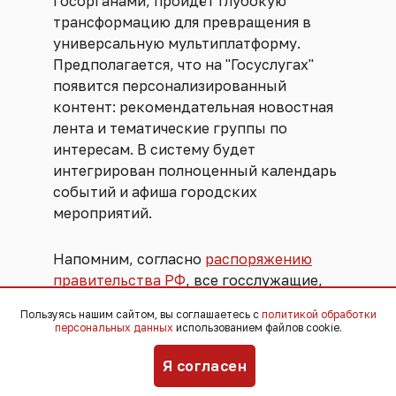
госорганами, пройдёт глубокую
трансформацию для превращения в
универсальную мультиплатформу.
Предполагается, что на "Госуслугах"
появится персонализированный
контент: рекомендательная новостная
лента и тематические группы по
интересам. В систему будет
интегрирован полноценный календарь
событий и афиша городских
мероприятий.
Напомним, согласно
распоряжению
правительства РФ
, все госслужащие,
сотрудники подведомственных служб
Пользуясь нашим сайтом, вы соглашаетесь с
политикой обработки
и организаций должны перевести
персональных данных
использованием файлов cookie.
рабочую коммуникацию из
общедоступных платформ в
Я согласен
нацмессенджер Max к 2030 году.