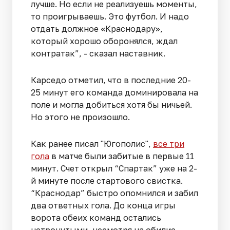
лучше. Но если не реализуешь моменты,
то проигрываешь. Это футбол. И надо
отдать должное «Краснодару»,
который хорошо оборонялся, ждал
контратак”, - сказал наставник.
Карседо отметил, что в последние 20-
25 минут его команда доминировала на
поле и могла добиться хотя бы ничьей.
Но этого не произошло.
Как ранее писал "Югополис",
все три
гола
в матче были забитые в первые 11
минут. Счет открыл “Спартак” уже на 2-
й минуте после стартового свистка.
“Краснодар” быстро опомнился и забил
два ответных гола. До конца игры
ворота обеих команд остались
нетронутыми, несмотря на обилие