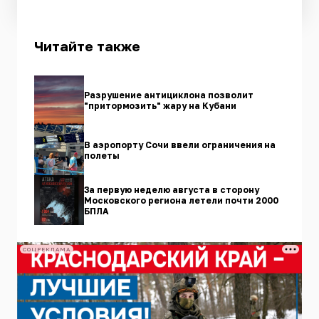
Читайте также
Разрушение антициклона позволит
"притормозить" жару на Кубани
В аэропорту Сочи ввели ограничения на
полеты
За первую неделю августа в сторону
Московского региона летели почти 2000
БПЛА
СОЦРЕКЛАМА