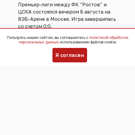
Премьер-лиги между ФК “Ростов” и
ЦСКА состоялся вечером 8 августа на
ВЭБ-Арене в Москве. Игра завершилась
со счетом 0:0.
Пользуясь нашим сайтом, вы соглашаетесь с
политикой обработки
Игра была практически равной. Обе
персональных данных
использованием файлов cookie.
команды владели мячом одинаковое
Я согласен
количество времени. Суммарно игроки
нанесли за матч 25 ударов по воротам.
Девять из них попали в створ. Ни один
из них не стал результативным. Вместо
очков футболисты обеих команд
получили за игру желтые карточки. На
третьей минуте сфолил защитник
ростовчан Умар Сако. На 77-й минуте -
полузащитник “Ростова” Алексей
Миронов”. А на 90-й минуте - защитник
ЦСКА Матеус Рейс, грязно сорвавший