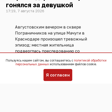
гонялся за девушкой
17:19, 7 августа 2026
Августовским вечером в сквере
Пограничников на улице Мачуги в
Краснодаре произошел тревожный
эпизод: местная жительница
подверглась преследованию со
стороны полностью раздетого
Пользуясь нашим сайтом, вы соглашаетесь с
политикой обработки
мужчины.
персональных данных
использованием файлов cookie.
Я согласен
Девушка ожидала такси в темное время
суток и заметила сидящего на скамейке
человека, который вскоре исчез из поля
зрения, а затем появился вновь уже без
одежды. По словам потерпевшей,
неизвестный не просто
демонстрировал наготу, но и вел себя