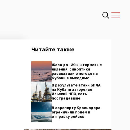
Читайте также
Жара до +39 и штормовые
явления: синоптики
рассказали о погоде на
Кубани в выходные
В результате атаки БПЛА
на Кубани загорелся
Ильский НПЗ, есть
пострадавшие
В аэропорту Краснодара
ограничили прием и
отправку рейсов