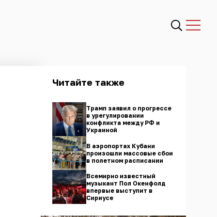
Читайте также
Трамп заявил о прогрессе
в урегулировании
конфликта между РФ и
Украиной
В аэропортах Кубани
произошли массовые сбои
в полетном расписании
Всемирно известный
музыкант Пол Окенфолд
впервые выступит в
Сириусе