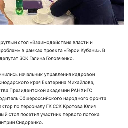
круглый стол «Взаимодействие власти и
роблем» в рамках проекта «Герои Кубани». В
депутат ЗСК Галина Головченко.
нились начальник управления кадровой
нодарского края Екатерина Михайлова,
ства Президентской академии РАНХиГС
водитель Общероссийского народного фронта
ектор по персоналу ГК ССК Кротова Юлия
лый стол посетил участник первого потока
митрий Сидоренко.