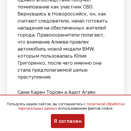
помилование как участник СВО.
Вернувшись в Новороссийск, он, как
считают следователи, начал готовить
нападения на обеспеченных жителей
города. Правоохранители полагают,
что внимание Алиева привлек
автомобиль новой модели BMW,
которым пользовалась Юлия
Григоренко, после чего именно она
стала предполагаемой целью
преступления.
Сами Карен Тороян и Ашот Агаян
утверждают, что Алиев убедил их
Пользуясь нашим сайтом, вы соглашаетесь с
политикой обработки
участвовать в преступных действиях,
персональных данных
использованием файлов cookie.
представившись руководителем
группы, якобы занимающейся
Я согласен
выявлением украинских диверсантов.