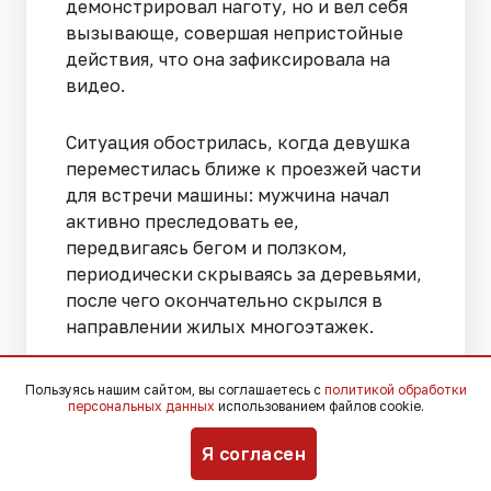
демонстрировал наготу, но и вел себя
вызывающе, совершая непристойные
действия, что она зафиксировала на
видео.
Ситуация обострилась, когда девушка
переместилась ближе к проезжей части
для встречи машины: мужчина начал
активно преследовать ее,
передвигаясь бегом и ползком,
периодически скрываясь за деревьями,
после чего окончательно скрылся в
направлении жилых многоэтажек.
Информация о происшествии была
Пользуясь нашим сайтом, вы соглашаетесь с
политикой обработки
персональных данных
использованием файлов cookie.
обнародована
в социальных сетях, что
привлекло внимание
Я согласен
правоохранительных органов. Пресс-
служба городского управления МВД