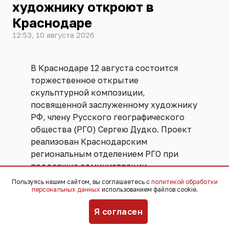
художнику откроют в
Краснодаре
12:53, 10 августа 2026
В Краснодаре 12 августа состоится
торжественное открытие
скульптурной композиции,
посвященной заслуженному художнику
РФ, члену Русского географического
общества (РГО) Сергею Дудко. Проект
реализован Краснодарским
региональным отделением РГО при
поддержке администрации
Краснодарского края и Банка «Кубань
Пользуясь нашим сайтом, вы соглашаетесь с
политикой обработки
персональных данных
использованием файлов cookie.
Кредит».
Я согласен
Мемориал появится на улице 40-летия