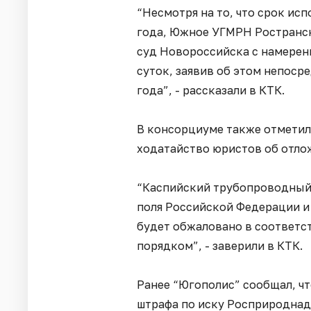
“Несмотря на то, что срок ис
года, Южное УГМРН Ространс
суд Новороссийска с намерен
суток, заявив об этом непоср
года”, - рассказали в КТК.
В консорциуме также отметили
ходатайство юристов об отло
“Каспийский трубопроводный
поля Российской Федерации и
будет обжаловано в соответс
порядком”, - заверили в КТК.
Ранее “Югополис” сообщал, ч
штрафа по иску Росприроднад