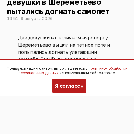
девушки в Шереметьево
пытались догнать самолет
19:51, 8 августа 2026
Две девушки в столичном аэропорту
Шереметьево вышли на лётное поле и
попытались догнать улетающий
самолёт. Они были задержаны и
переданы ФСБ. Угрозы безопасности
Пользуясь нашим сайтом, вы соглашаетесь с
политикой обработки
персональных данных
использованием файлов cookie.
полётов не возникло, никто не
пострадал,
сообщили
в пресс-службе
Я согласен
аэропорта.
Инцидент произошёл 25 июля. По
информации пресс-службы
Шереметьево, девушки успешно
прошли все этапы предполетного
досмотра и ожидали посадки в