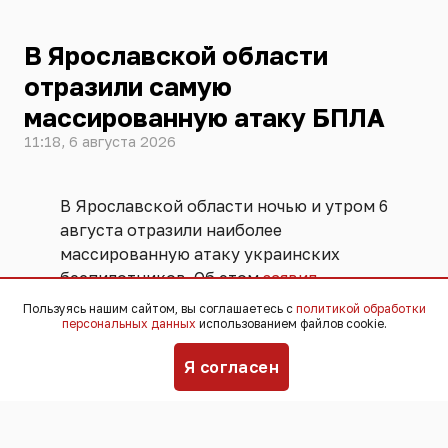
В Ярославской области
отразили самую
массированную атаку БПЛА
11:18, 6 августа 2026
В Ярославской области ночью и утром 6
августа отразили наиболее
массированную атаку украинских
беспилотников. Об этом
заявил
губернатор региона Михаил Евраев. По
Пользуясь нашим сайтом, вы соглашаетесь с
политикой обработки
персональных данных
использованием файлов cookie.
его данным, уничтожено
92 БПЛА
.
Я согласен
Обошлось без погибших и
пострадавших. В трёх частных домах
произошли пожары, нарушено