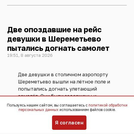
Две опоздавшие на рейс
девушки в Шереметьево
пытались догнать самолет
19:51, 8 августа 2026
Две девушки в столичном аэропорту
Шереметьево вышли на лётное поле и
попытались догнать улетающий
самолёт. Они были задержаны и
переданы ФСБ. Угрозы безопасности
Пользуясь нашим сайтом, вы соглашаетесь с
политикой обработки
полётов не возникло, никто не
персональных данных
использованием файлов cookie.
пострадал,
сообщили
в пресс-службе
Я согласен
аэропорта.