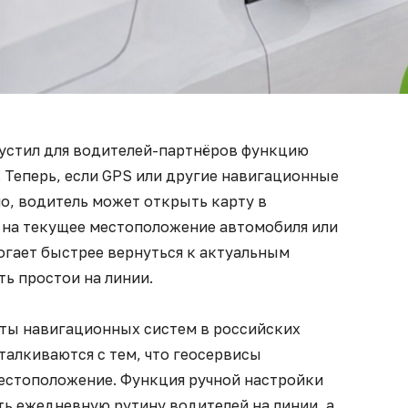
устил для водителей-партнёров функцию
 Теперь, если GPS или другие навигационные
о, водитель может открыть карту в
 на текущее местоположение автомобиля или
огает быстрее вернуться к актуальным
ть простои на линии.
оты навигационных систем в российских
талкиваются с тем, что геосервисы
естоположение. Функция ручной настройки
ь ежедневную рутину водителей на линии, а