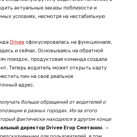
одить актуальные заказы поблизости и
емых условиях, несмотря на нестабильную
анда
Drivee
сфокусировалась на функционале,
десь и сейчас. Основываясь на обратной
сяч поездок, продуктовая команда создала
нт. Теперь водитель может открыть карту
местить пин на своё реальное
точный адрес.
получать больше обращений от водителей о
позиции в разных городах. Из-за этого
оторый фактически находился в другом конце
ральный директор
Drivee
Егор Сметанин
. —
предсказуемыми для пользователей, в том