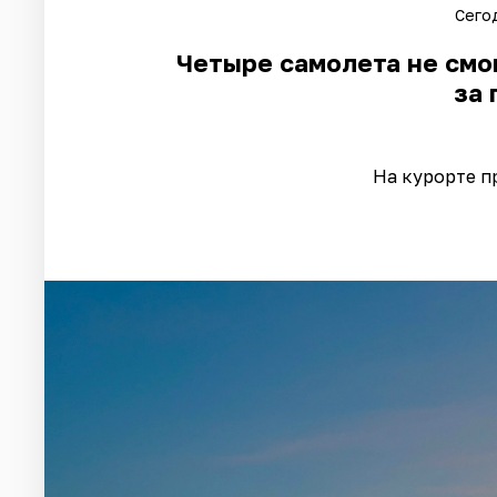
Сегод
Четыре самолета не смог
за 
На курорте п