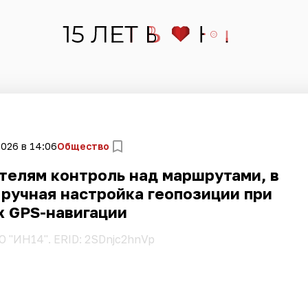
2026 в 14:06
Общество
телям контроль над маршрутами, в
ручная настройка геопозиции при
х GPS-навигации
О "ИН14". ERID: 2SDnjc2hnVp