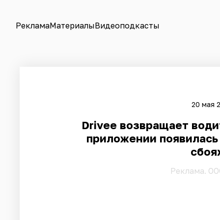
Реклама
Материалы
Видеоподкасты
20 мая 
Drivee возвращает води
приложении появилась 
сбоя
Pеклама. ОО