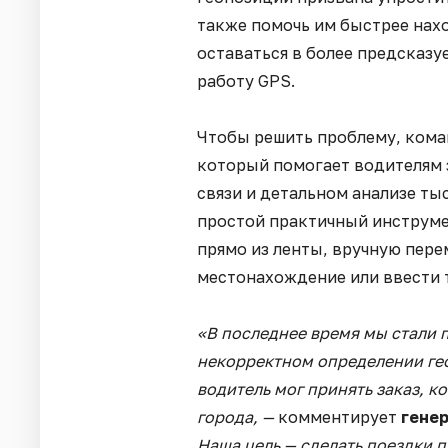
также помочь им быстрее нах
оставаться в более предсказу
работу GPS.
Чтобы решить проблему, ком
который помогает водителям з
связи и детальном анализе ты
простой практичный инструме
прямо из ленты, вручную пере
местонахождение или ввести 
«В последнее время мы стали 
некорректном определении гео
водитель мог принять заказ, к
города, —
комментирует
гене
Наша цель — сделать поездки 