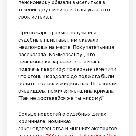
пенсионерку обязали выселиться в
течение двух месяцев. 5 августа этот
срок истекал.
При пожаре травмы получили и
судебные приставы, им оказали
медпомощь на месте. Покупательница
рассказала "Коммерсанту", что
пенсионерка заранее готовилась
поджечь квартиру: пожарные заметили,
что стены незадолго до поджога были
облиты горючей жидкостью. По словам
очевидцев, пожилая женщина кричала:
"Так не доставайся же ты никому!"
Больше новостей о судебных делах,
криминале, новинках
законодательства и мнениях экспертов
в соцсетях
"ВКонтакте"
,
Telegram
и
Max
.