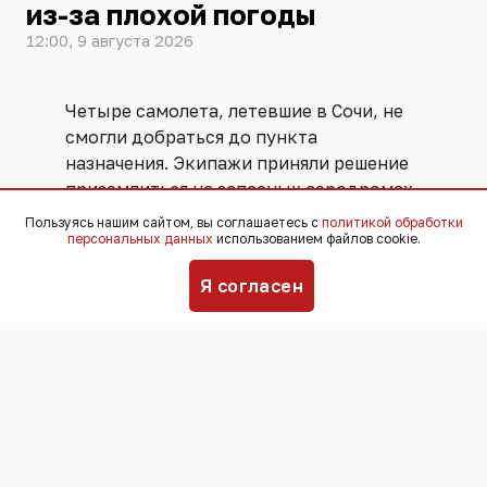
из-за плохой погоды
12:00, 9 августа 2026
Четыре самолета, летевшие в Сочи, не
смогли добраться до пункта
назначения. Экипажи приняли решение
приземлиться на запасных аэродромах.
Изменить маршрут пришлось из-за
Пользуясь нашим сайтом, вы соглашаетесь с
политикой обработки
плохой погоды.
персональных данных
использованием файлов cookie.
Я согласен
По прогнозам синоптиков, 9 и 10
августа в Сочи ожидаются
ливневые
дожди, грозы и смерчи над морем.
Аэропорт сейчас работает по
фактической погоде. Все службы
приведены в готовность к изменению
обстановки. Обслуживание рейсов и