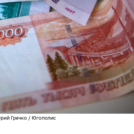
рий Гречко / Югополис