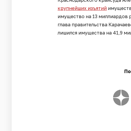
Краснодарского крайсуда Але
крупнейших изъятий
имущества
имущество на 13 миллиардов р
глава правительства Карачае
лишился имущества на 41,9 м
По