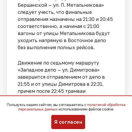
Бершанской — ул. П. Метальникова»
следует учесть, что финальные
отправления назначены на 21:30 и 20:45
соответственно, а начиная с 21:00
вагоны от улицы Метальникова будут
уходить напрямую в Восточное депо
без выполнения полных рейсов.
Движение по седьмому маршруту
«Западное депо — ул. Димитрова»
завершится отправлением от депо в
21:55 и от улицы Димитрова в 22:31,
причем после 22:45 трамваи
проследуют в Западное депо по улице
Титаровской, минуя привычный заезд
Пользуясь нашим сайтом, вы соглашаетесь с
политикой обработки
персональных данных
использованием файлов cookie.
на улицу Стасова.
Я согласен
Для восьмого маршрута